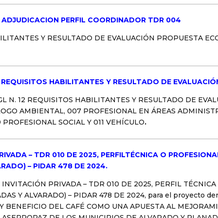
 10 ADJUDICACION PERFIL COORDINADOR TDR 004
ABILITANTES Y RESULTADO DE EVALUACIÓN PROPUESTA EC
12 REQUISITOS HABILITANTES Y RESULTADO DE EVALUACIÓ
TGL N. 12 REQUISITOS HABILITANTES Y RESULTADO DE E
LOGO AMBIENTAL, 007 PROFESIONAL EN ÁREAS ADMINISTR
9 PROFESIONAL SOCIAL Y 011 VEHÍCULO
.
RIVADA – TDR 010 DE 2025, PERFILTÉCNICA O PROFESION
RADO) – PIDAR 478 DE 2024.
INVITACIÓN PRIVADA – TDR 010 DE 2025, PERFIL TÉCNI
AS Y ALVARADO) – PIDAR 478 DE 2024, para el proyecto 
Y BENEFICIO DEL CAFÉ COMO UNA APUESTA AL MEJORAM
E ASEPROPAZ DE LOS MUNICIPIOS DE ALVARADO Y PLANA