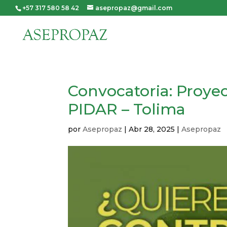
+57 317 580 58 42
asepropaz@gmail.com
Convocatoria: Proyec
PIDAR – Tolima
por
Asepropaz
|
Abr 28, 2025
|
Asepropaz